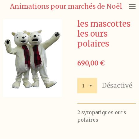
Animations pour marchés de Noël
Passer
au
contenu
les mascottes
principal
les ours
polaires
690,00 €
Désactivé
2 sympatiques ours
polaires