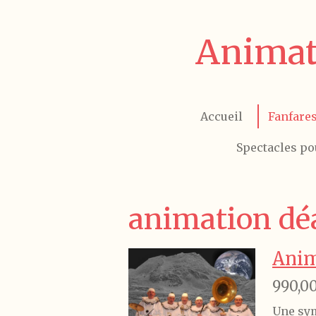
Passer
au
Animat
contenu
principal
Accueil
Fanfare
Spectacles po
animation déa
Anim
990,0
Une sym